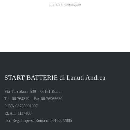
inviare il messaggio
START BATTERIE di Lanuti Andrea
Via Tuscolana, 539 – 00181 Roma
Tel. 06.764819 – Fax 06.76965630
P.IVA 08765091007
REA n. 1117488
Iscr. Reg. Imprese Roma n. 301662/2005