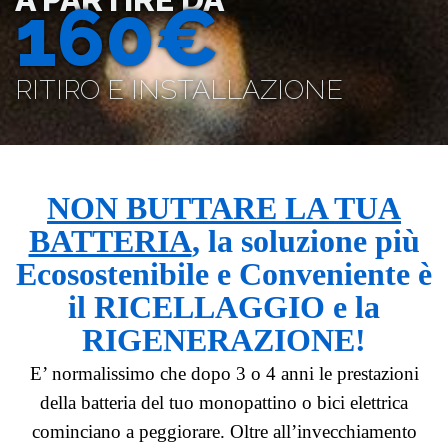
160€
RITIRO E INSTALLAZIONE
NON BUTTARE LA TUA
BATTERIA
, la soluzione più
Ecosostenibile e Conveniente è
il RICELLAGGIO e la
RIGENERAZIONE!
E’ normalissimo che dopo 3 o 4 anni le prestazioni
della batteria del tuo monopattino o bici elettrica
cominciano a peggiorare. Oltre all’invecchiamento