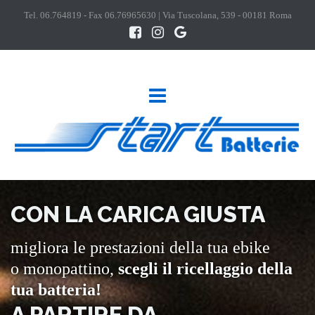
Tel.
06.764819
- Fax 06.76965630 | Via Tuscolana, 539 - 00181 Roma
CON LA CARICA GIUSTA
migliora le prestazioni della tua ebike
o monopattino,
scegli il ricellaggio della
tua batteria!
A PARTIRE DA