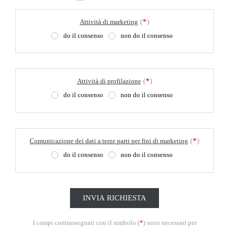
(
*
)
Attività di marketing
do il consenso
non do il consenso
(
*
)
Attività di profilazione
do il consenso
non do il consenso
(
*
)
Comunicazione dei dati a terze parti per fini di marketing
do il consenso
non do il consenso
I campi contrassegnati con il simbolo (
*
) sono necessari per