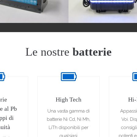
Le nostre
batterie
rie
High Tech
Hi-
e al Pb
Una vasta gamma di
Appassi
ppi di
batterie Ni Cd, Ni Mh,
Voi. Di
uità
LiTh disponibili per
consigl
qualsiasi
potenti e