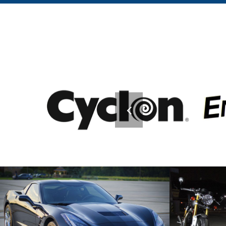
Moto
Grazie alla nos
Batterie avviamento per l’intero parco moto esistente