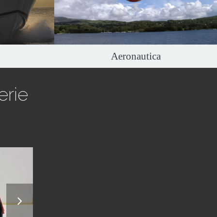
park, Odyssey e
Aeronautica
erie