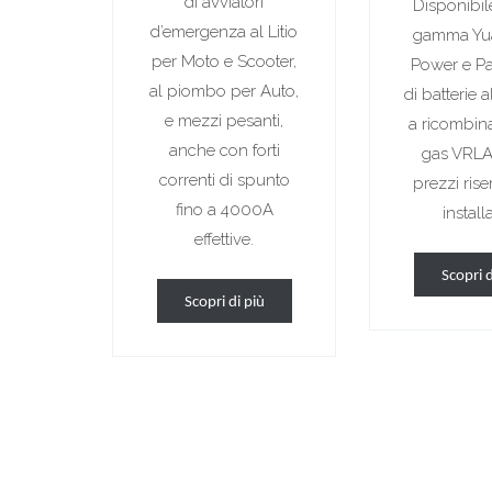
di avviatori
Disponibile
d’emergenza al Litio
gamma Yu
per Moto e Scooter,
Power e P
al piombo per Auto,
di batterie 
e mezzi pesanti,
a ricombin
anche con forti
gas VRLA. 
correnti di spunto
prezzi rise
fino a 4000A
installa
effettive.
Scopri d
Scopri di più