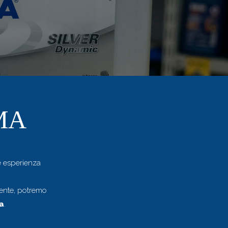
MA
e esperienza
amente, potremo
a
.