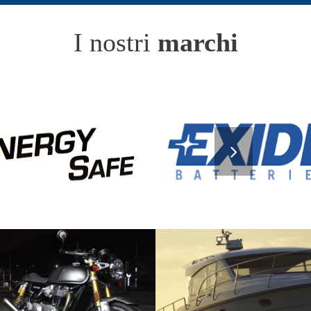
I nostri
marchi
Nautica
Aeronautica
tra esperienza siamo in grado di
Batterie di piccole dimensioni ad el