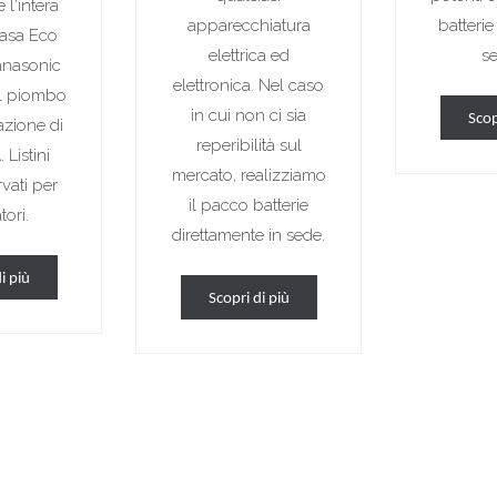
 l'intera
apparecchiatura
batterie
asa Eco
elettrica ed
se
anasonic
elettronica. Nel caso
al piombo
in cui non ci sia
Scop
azione di
reperibilità sul
Listini
mercato, realizziamo
rvati per
il pacco batterie
tori.
direttamente in sede.
i più
Scopri di più