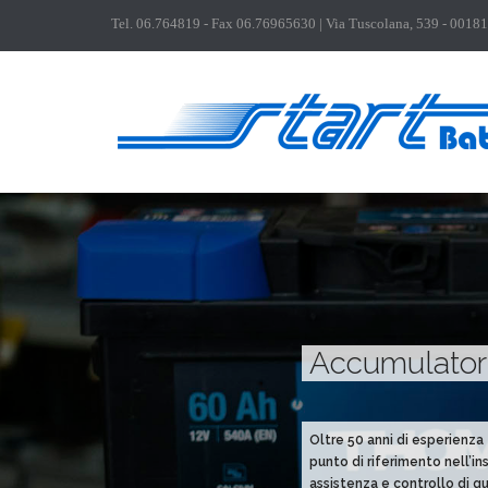
Tel.
06.764819
- Fax 06.76965630 | Via Tuscolana, 539 - 0018
Accumulator
Oltre 50 anni di esperienza f
punto di riferimento nell’in
assistenza e controllo di qu