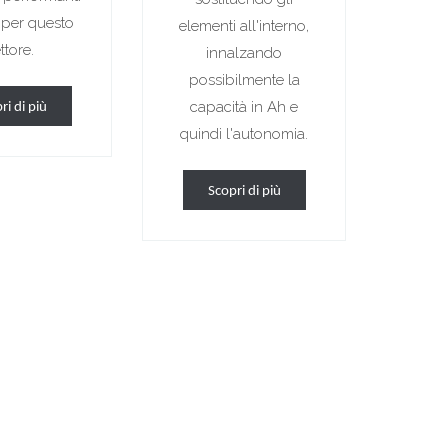
 per questo
elementi all'interno,
ttore.
innalzando
possibilmente la
capacità in Ah e
ri di più
quindi l'autonomia.
Scopri di più