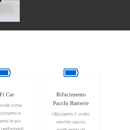
Fi Car
Rifacimento
Pacchi Batterie
onati come
sponiamo e
Utilizziamo il vostro
iamo le più
vecchio pacco,
 performanti
sostituendo gli