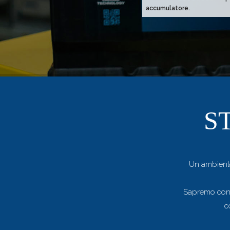
accumulatore.
S
Un ambien
Sapremo consig
c