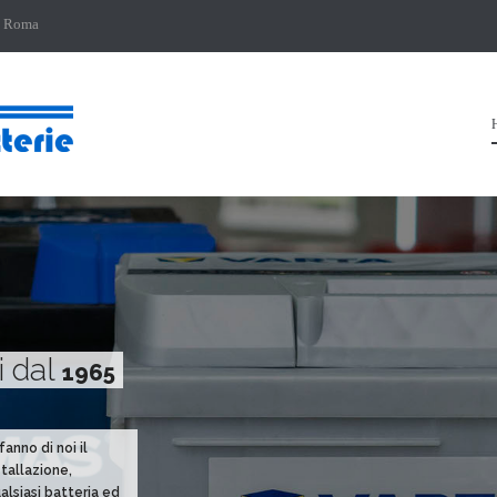
1 Roma
i dal
1965
anno di noi il
stallazione,
alsiasi batteria ed