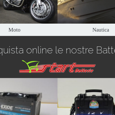
re la batteria esatta per la
di spunto al piombo puro stagno S
ostra imbarcazione.
Yuasa.
Scopri di più
Scopri di più
Moto
Nautica
uista online le nostre Batt