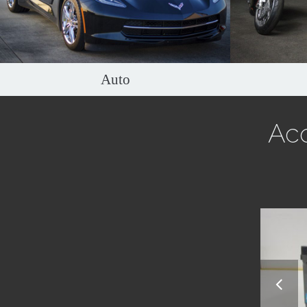
consiglia
sul pianeta.
v
Scopri di più
Auto
Acq